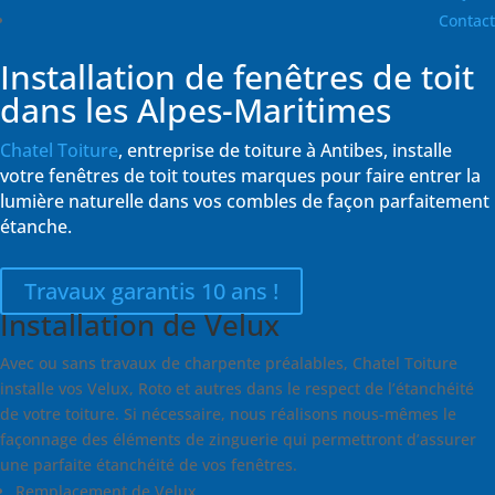
Contact
Installation de fenêtres de toit
dans les Alpes-Maritimes
Chatel Toiture
, entreprise de toiture à Antibes, installe
votre fenêtres de toit toutes marques pour faire entrer la
lumière naturelle dans vos combles de façon parfaitement
étanche.
Travaux garantis 10 ans !
Installation de Velux
Avec ou sans travaux de charpente préalables, Chatel Toiture
installe vos Velux, Roto et autres dans le respect de l’étanchéité
de votre toiture. Si nécessaire, nous réalisons nous-mêmes le
façonnage des éléments de zinguerie qui permettront d’assurer
une parfaite étanchéité de vos fenêtres.
Remplacement de Velux