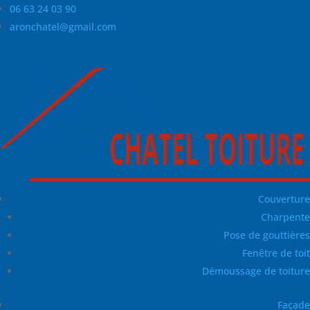
06 63 24 03 90
aronchatel@gmail.com
Couverture
Charpente
Pose de gouttières
Fenêtre de toit
Démoussage de toiture
Façade